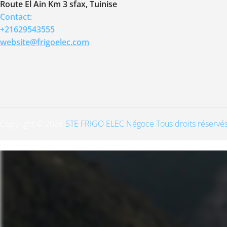
Route El Ain Km 3 sfax, Tuinise
Contact:
+21629543555
website@frigoelec.com
Copyright © 2026
STE FRIGO ELEC Négoce Tous droits réservés